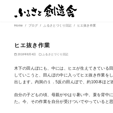
コ
ン
テ
ン
Home
ブログ
ふるさとづくり日記
ヒエ抜き作業
ツ
へ
移
ヒエ抜き作業
動
2018年8月4日
ふるさとづくり日記
木下の田んぼにも、中には、ヒエが生えてきている
していこうと、田んぼの中に入ってヒエ抜き作業を
出します。内洞の１．5反の田んぼで、約100本ほど
自分の子どもの頃、母親がやはり暑い中、蓑を背中
た。今、その作業を自分が受けついでやっていると