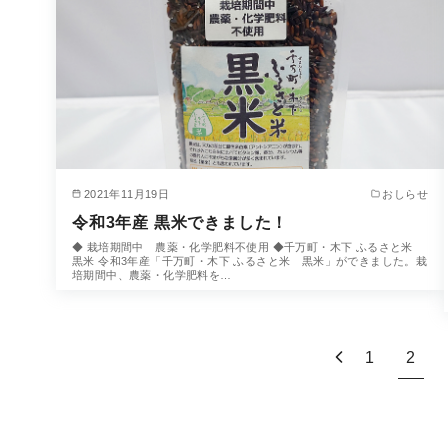
2021年11月19日
おしらせ
令和3年産 黒米できました！
◆ 栽培期間中 農薬・化学肥料不使用 ◆千万町・木下 ふるさと米
黒米 令和3年産「千万町・木下 ふるさと米 黒米」ができました。栽
培期間中、農薬・化学肥料を…
1
2