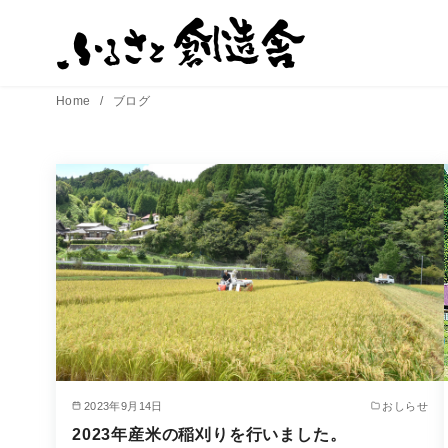
コ
ン
テ
ン
Home
ブログ
ツ
へ
移
動
2023年9月14日
おしらせ
2023年産米の稲刈りを行いました。