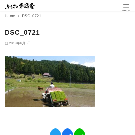
コ
ン
Home
DSC_0721
テ
ン
DSC_0721
ツ
2019年6月5日
へ
移
動