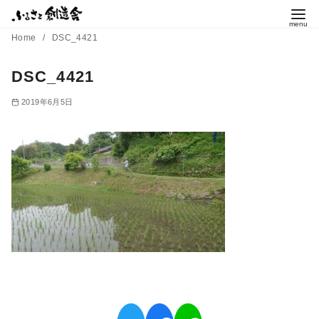
コ
ン
Home
DSC_4421
テ
ン
DSC_4421
ツ
2019年6月5日
へ
移
動