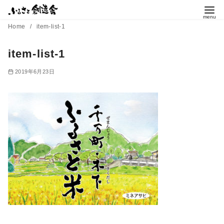
コ
ン
Home
item-list-1
テ
ン
item-list-1
ツ
2019年6月23日
へ
移
動